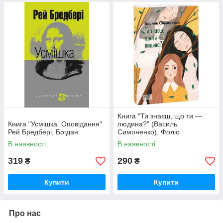
Книга "Ти знаєш, що ти —
Книга "Усмішка. Оповідання"
людина?" (Василь
Рей Бредбері, Богдан
Симоненко), Фоліо
В наявності
В наявності
319
290
₴
₴
Купити
Купити
Про нас