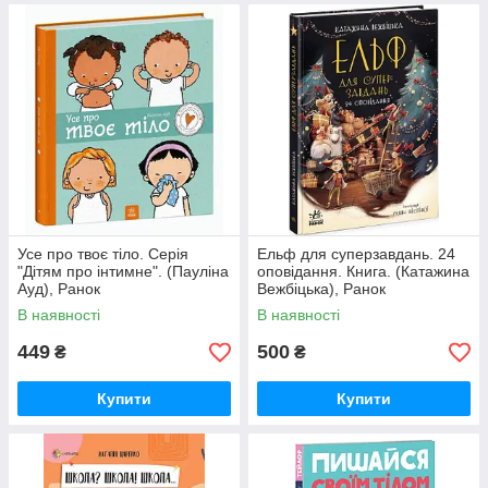
Усе про твоє тіло. Серія
Ельф для суперзавдань. 24
"Дітям про інтимне". (Пауліна
оповідання. Книга. (Катажина
Ауд), Ранок
Вежбіцька), Ранок
В наявності
В наявності
449
500
₴
₴
Купити
Купити