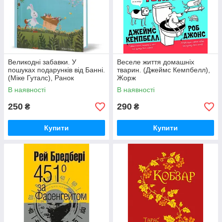
Великодні забавки. У
Веселе життя домашніх
пошуках подарунків від Банні.
тварин. (Джеймс Кемпбелл),
(Міке Гуталс), Ранок
Жорж
В наявності
В наявності
250
290
₴
₴
Купити
Купити