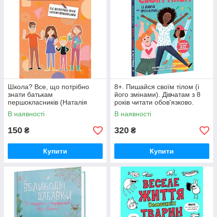
Школа? Все, що потрібно
8+. Пишайся своїм тілом (і
знати батькам
його змінами). Дівчатам з 8
першокласників (Наталія
років читати обов'язково.
Царенко.), 4MAMAS
(Тейлор Соня Рене), Ранок
В наявності
В наявності
150
320
₴
₴
Купити
Купити