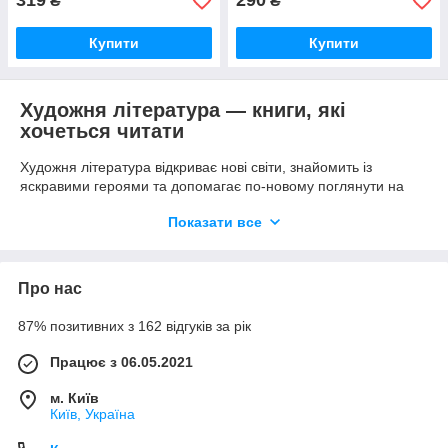
319
290
₴
₴
Купити
Купити
Художня література — книги, які
хочеться читати
Художня література відкриває нові світи, знайомить із
яскравими героями та допомагає по-новому поглянути на
життя. У каталозі інтернет-магазину
«Книгобум»
Показати все
представлено широкий вибір книг українських і зарубіжних
авторів: сучасна проза, класична література, детективи,
фентезі, фантастика, любовні романи, трилери, історичні
твори та багато інших жанрів.
Про нас
Ми постійно оновлюємо асортимент, щоб ви могли першими
87% позитивних з 162 відгуків за рік
придбати книжкові новинки та знайти улюблені бестселери.
Незалежно від того, чи шукаєте ви книгу для себе, у
Працює з 06.05.2021
подарунок або для поповнення домашньої бібліотеки, у
«Книгобум»
легко знайти саме те, що потрібно.
м. Київ
Замовляйте художню літературу в інтернет-магазині
Київ, Україна
«Книгобум»
— великий вибір книг, доступні ціни, зручне