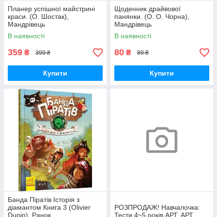
Планер успішної майстрині
Щоденник драйвової
краси. (О. Шостак),
панянки. (О. О. Чорна),
Мандрівець
Мандрівець
В наявності
В наявності
359
80
₴
₴
399 ₴
89 ₴
Купити
Купити
Банда Піратів Історія з
діамантом Книга 3 (Olivier
РОЗПРОДАЖ! Навчалочка:
Dupin), Ранок
Тести 4~5 років АРТ, АРТ