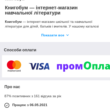
Книгобум — інтернет-магазин
навчальної літератури
Книгобум
— інтернет-магазин шкільної та навчальної
літератури для дітей, батьків і вчителів. У нашому каталозі
представлені підручники, робочі зошити, атласи, контурні
Показати все
карти, хрестоматії, довідники, словники, збірники задач,
навчальні таблиці, посібники для підготовки до НМТ та інші
матеріали для учнів 1–11 класів.
Способи оплати
Ми постійно оновлюємо асортимент відповідно до сучасних
навчальних програм і вимог Нової української школи. На сайті
можна швидко підібрати навчальні посібники за класом,
предметом або видом видання та замовити їх з доставкою по
Україні.
Популярні категорії навчальної
літератури
Про нас
Атласи та контурні карти
— посібники з географії,
історії України, всесвітньої історії, курсу «Пізнаємо
87% позитивних з 161 відгука за рік
природу» та «Я досліджую світ».
Працює з 06.05.2021
Підготовка до НМТ
— комплексні видання,