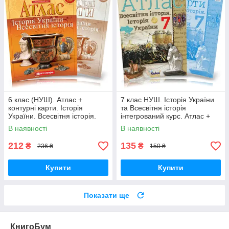
6 клас (НУШ). Атлас +
7 клас НУШ. Історія України
контурні карти. Історія
та Всесвітня історія
України. Всесвітня історія.
інтегрований курс. Атлас +
Інтегрований курс,
Контурні карти (Щупак І.Я.),
В наявності
В наявності
Картографія
Оріон
212
135
₴
₴
236 ₴
150 ₴
Купити
Купити
Показати ще
КнигоБум