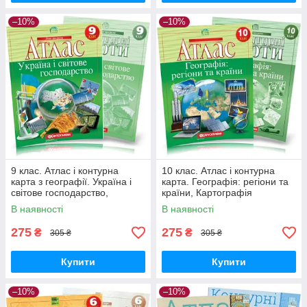
–10%
–10%
9 клас. Атлас і контурна
10 клас. Атлас і контурна
карта з географії. Україна і
карта. Географія: регіони та
світове господарство,
країни, Картографія
Картографія
В наявності
В наявності
275
275
₴
₴
305 ₴
305 ₴
Купити
Купити
–10%
–10%