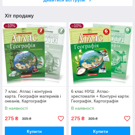
Дивитися всі групи
Хіт продажу
–10%
–10%
7 клас. Атлас і контурна
6 клас НУШ. Атлас-
карта. Географія материків і
хрестоматія + Контурні карти.
океанів, Картографія
Географія, Картографія
В наявності
В наявності
275
275
₴
₴
305 ₴
305 ₴
Купити
Купити