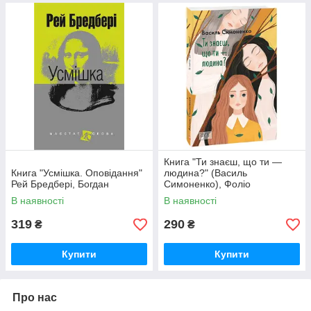
Книга "Ти знаєш, що ти —
Книга "Усмішка. Оповідання"
людина?" (Василь
Рей Бредбері, Богдан
Симоненко), Фоліо
В наявності
В наявності
319
290
₴
₴
Купити
Купити
Про нас