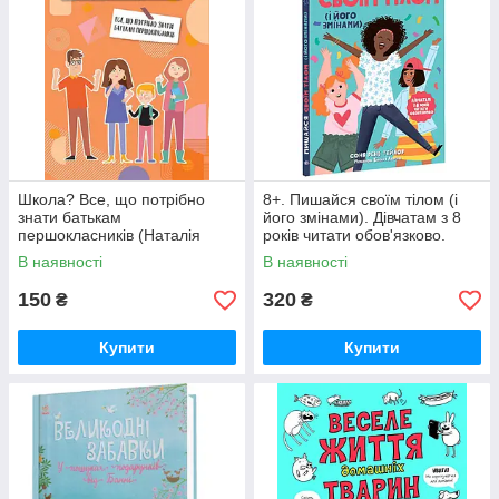
Школа? Все, що потрібно
8+. Пишайся своїм тілом (і
знати батькам
його змінами). Дівчатам з 8
першокласників (Наталія
років читати обов'язково.
Царенко.), 4MAMAS
(Тейлор Соня Рене), Ранок
В наявності
В наявності
150
320
₴
₴
Купити
Купити