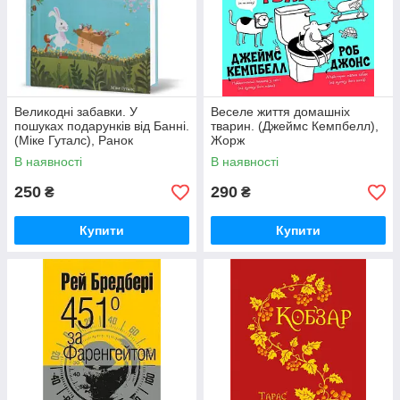
Великодні забавки. У
Веселе життя домашніх
пошуках подарунків від Банні.
тварин. (Джеймс Кемпбелл),
(Міке Гуталс), Ранок
Жорж
В наявності
В наявності
250
290
₴
₴
Купити
Купити