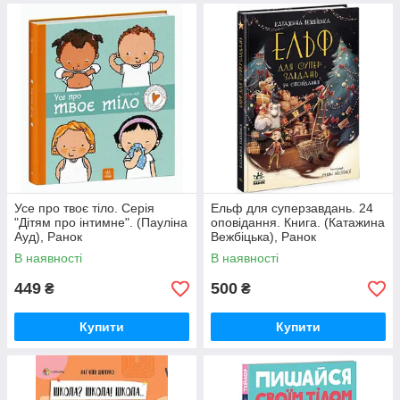
Усе про твоє тіло. Серія
Ельф для суперзавдань. 24
"Дітям про інтимне". (Пауліна
оповідання. Книга. (Катажина
Ауд), Ранок
Вежбіцька), Ранок
В наявності
В наявності
449
500
₴
₴
Купити
Купити