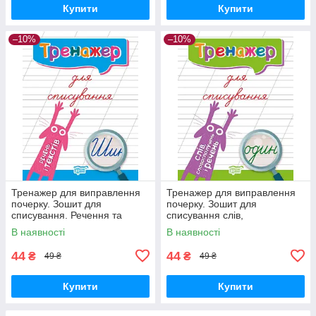
Купити
Купити
–10%
–10%
Тренажер для виправлення
Тренажер для виправлення
почерку. Зошит для
почерку. Зошит для
списування. Речення та
списування слів,
тексти (Фісіна А.О.), Торсинг
словосполучень і речень
В наявності
В наявності
(Фісіна А.О.), Торсинг
44
44
₴
₴
49 ₴
49 ₴
Купити
Купити