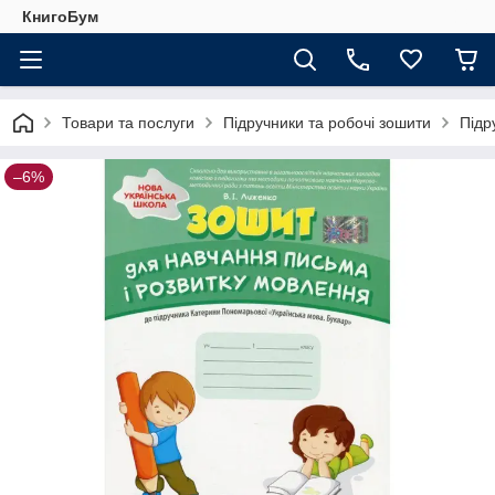
КнигоБум
Товари та послуги
Підручники та робочі зошити
Підр
–6%