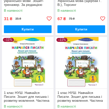
української мови. Зошит-
Українська мова (Щербак Г.
тренажер. За редакцією
В.), Торсинг
Гайової Л. А. (Мещерякова
В наявності
В наявності
К.), Весна
31
67
₴
₴
35 ₴
75 ₴
Купити
Купити
–11%
–11%
1 клас НУШ. Навчайся
1 клас НУШ. Навчайся
Писати. Зошит для письма і
Писати. Зошит для письма і
розвитку мовлення. Частина
розвитку мовлення. Частина
2. (Пономарьова К.І.), Оріон
1. (Пономарьова К.І.), Оріон
В наявності
В наявності