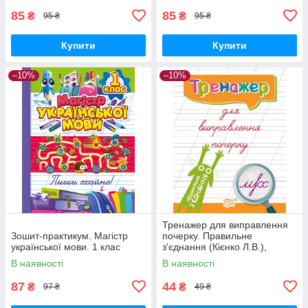
85
85
₴
₴
95 ₴
95 ₴
Купити
Купити
–10%
–10%
Тренажер для виправлення
Зошит-практикум. Магістр
почерку. Правильне
української мови. 1 клас
з'єднання (Кієнко Л.В.),
Торсинг
В наявності
В наявності
87
44
₴
₴
97 ₴
49 ₴