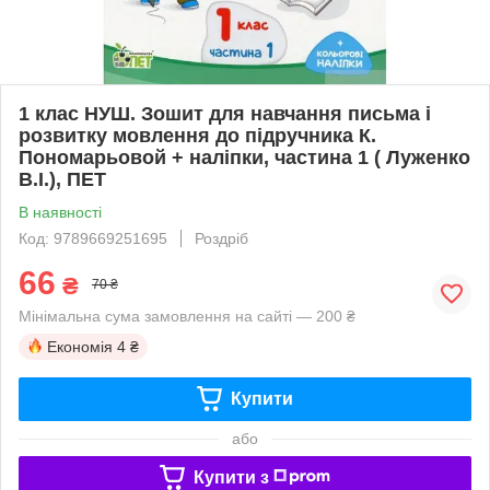
1 клас НУШ. Зошит для навчання письма і
розвитку мовлення до підручника К.
Пономарьовой + наліпки, частина 1 ( Луженко
В.І.), ПЕТ
В наявності
Код: 9789669251695
Роздріб
66
₴
70 ₴
Мінімальна сума замовлення на сайті — 200 ₴
Економія
4 ₴
Купити
або
Купити з