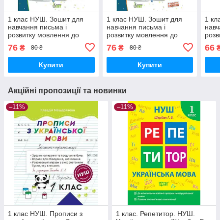
1 клас НУШ. Зошит для
1 клас НУШ. Зошит для
1 кл
навчання письма і
навчання письма і
навч
розвитку мовлення до
розвитку мовлення до
розв
підручника Большакова із
підручника Большакова із
підр
76
76
66
₴
₴
80 ₴
80 ₴
наліпками, частина 2 (
наліпками, частина 1 (
Поно
Положий Т.М), ПЕТ
Положий Т.М), ПЕТ
част
Купити
Купити
ПЕТ
Акційні пропозиції та новинки
–11%
–11%
1 клас НУШ. Прописи з
1 клас. Репетитор. НУШ.