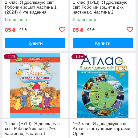
1 клас. Я досліджую світ.
1 клас (НУШ). Я досліджую
Робочий зошит, частина 1
світ, Робочий зошит в 2~х
(2024) 4~те видання
частинах, Частина 2
(Грущинська І.В., Хитра З.),
(Гільберг Т., Тарнавська С.,
В наявності
В наявності
Оріон
Павич Н.), Генеза
85
85
₴
₴
95 ₴
95 ₴
Купити
Купити
–11%
–10%
1 клас (НУШ). Я досліджую
1~2 клас. Я досліджую світ.
світ, Робочий зошит в 2~х
Атлас з контурними картами,
частинах, Частина 1
Оріон