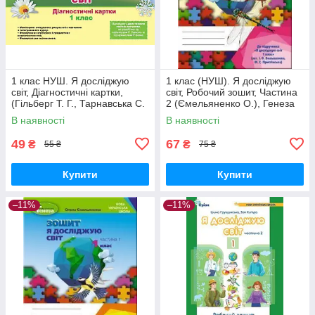
1 клас НУШ. Я досліджую
1 клас (НУШ). Я досліджую
світ, Діагностичні картки,
світ, Робочий зошит, Частина
(Гільберг Т. Г., Тарнавська С.
2 (Ємельяненко О.), Генеза
С.), Генеза
В наявності
В наявності
49
67
₴
₴
55 ₴
75 ₴
Купити
Купити
–11%
–11%