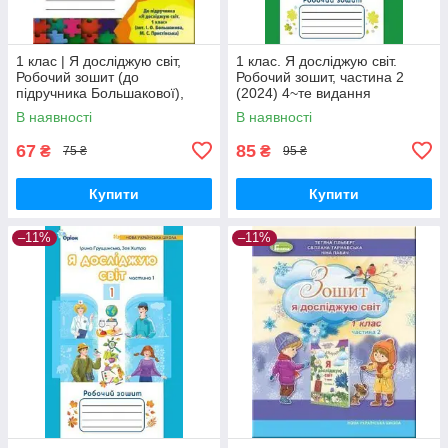
1 клас | Я досліджую світ,
1 клас. Я досліджую світ.
Робочий зошит (до
Робочий зошит, частина 2
підручника Большакової),
(2024) 4~те видання
Частина 1 , Ємельяненко О. |
(Грущинська І.В., Хитра З.),
В наявності
В наявності
Генеза
Оріон
67
85
₴
₴
75 ₴
95 ₴
Купити
Купити
–11%
–11%