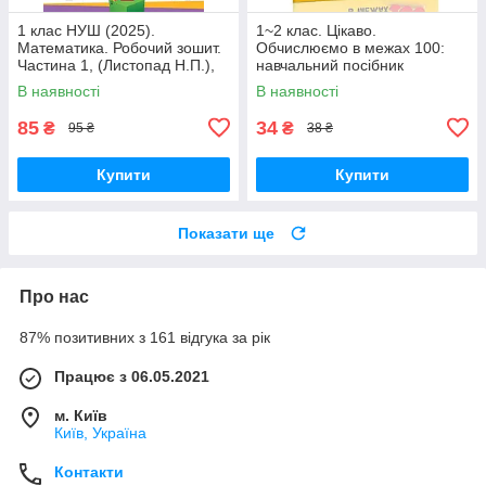
1 клас НУШ (2025).
1~2 клас. Цікаво.
Математика. Робочий зошит.
Обчислюємо в межах 100:
Частина 1, (Листопад Н.П.),
навчальний посібник
Оріон
(Кучерявенко А.Л.), Час
В наявності
В наявності
майстрів
85
34
₴
₴
95 ₴
38 ₴
Купити
Купити
Показати ще
Про нас
87% позитивних з 161 відгука за рік
Працює з 06.05.2021
м. Київ
Київ, Україна
Контакти