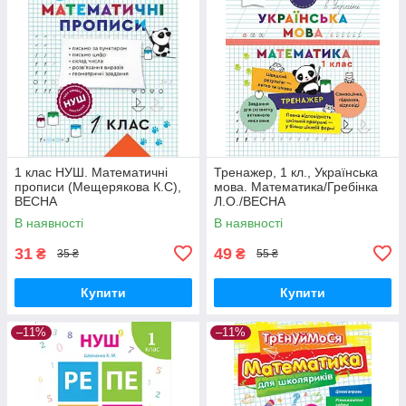
1 клас НУШ. Математичні
Тренажер, 1 кл., Українська
прописи (Мещерякова К.С),
мова. Математика/Гребінка
ВЕСНА
Л.О./ВЕСНА
В наявності
В наявності
31
49
₴
₴
35 ₴
55 ₴
Купити
Купити
–11%
–11%