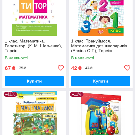
1 клас. Математика.
1 клас. Тренуймося.
Репетитор. (К. М. Шевченко),
Математика для школяриків
Торсінг
(Алліна О.Г.), Торсінг
В наявності
В наявності
67
42
₴
₴
75 ₴
47 ₴
Купити
Купити
–11%
–11%