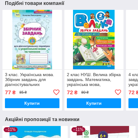
Подібні товари компанії
3 клас. Українська мова.
2 клас НУШ. Велика збірка
4 кл
Збірник завдань для
завдань. Математика,
завд
діагностувальних
українська мова,
укра
перевірок з української
англійська мова
англ
77
72
72
₴
₴
85 ₴
80 ₴
мови та читання. (К. І.
(Шевченко К.М.), Торсінг
(Шев
Купити
Купити
Акційні пропозиції та новинки
–11%
–11%