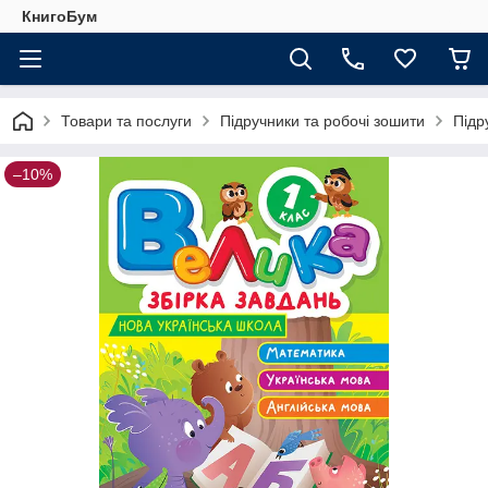
КнигоБум
Товари та послуги
Підручники та робочі зошити
Підр
–10%