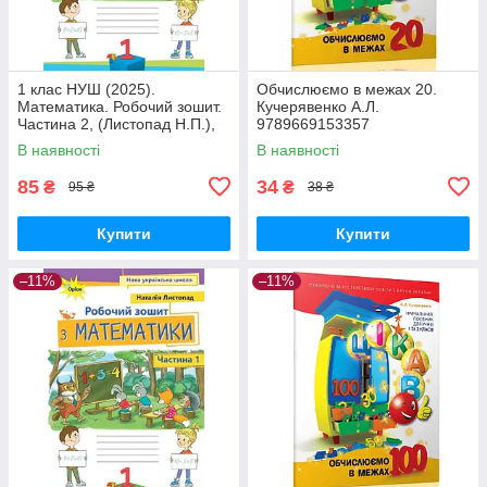
1 клас НУШ (2025).
Обчислюємо в межах 20.
Математика. Робочий зошит.
Кучерявенко А.Л.
Частина 2, (Листопад Н.П.),
9789669153357
Оріон
В наявності
В наявності
85
34
₴
₴
95 ₴
38 ₴
Купити
Купити
–11%
–11%