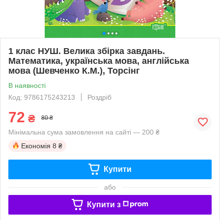
1 клас НУШ. Велика збірка завдань.
Математика, українська мова, англійська
мова (Шевченко К.М.), Торсінг
В наявності
Код: 9786175243213
Роздріб
72
₴
80 ₴
Мінімальна сума замовлення на сайті — 200 ₴
Економія
8 ₴
Купити
або
Купити з