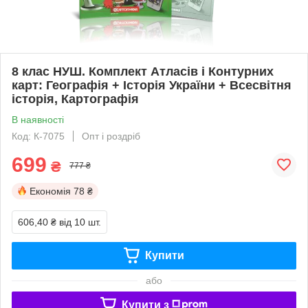
8 клас НУШ. Комплект Атласів і Контурних
карт: Географія + Історія України + Всесвітня
історія, Картографія
В наявності
Код: К-7075
Опт і роздріб
699
₴
777 ₴
Економія
78 ₴
606,40 ₴
від 10 шт.
Купити
або
Купити з