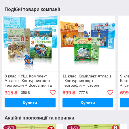
Подібні товари компанії
8 клас НУШ. Комплект
11 клас. Комплект Атласів
9 кл
Атласів і Контурних карт:
і Контурних карт:
Конт
Географія + Всесвітня та
Географія + Історія
+ Іс
Історія України, Оріон
України + Всесвітня
Всес
315
699
699
₴
₴
350 ₴
777 ₴
історія, Картографія
Карт
Купити
Купити
Акційні пропозиції та новинки
–10%
–10%