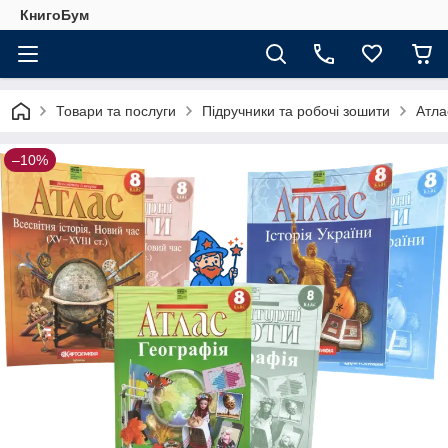
КнигоБум
Товари та послуги
Підручники та робочі зошити
Атла
–10%