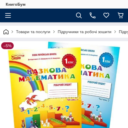
КнигоБум
Товари та послуги
Підручники та робочі зошити
Підр
–5%