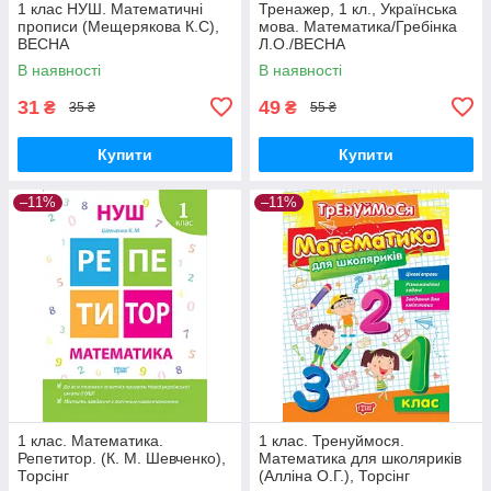
1 клас НУШ. Математичні
Тренажер, 1 кл., Українська
прописи (Мещерякова К.С),
мова. Математика/Гребінка
ВЕСНА
Л.О./ВЕСНА
В наявності
В наявності
31
49
₴
₴
35 ₴
55 ₴
Купити
Купити
–11%
–11%
1 клас. Математика.
1 клас. Тренуймося.
Репетитор. (К. М. Шевченко),
Математика для школяриків
Торсінг
(Алліна О.Г.), Торсінг