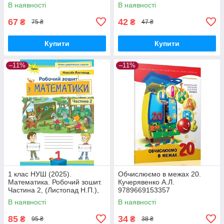
В наявності
В наявності
67
42
₴
₴
75 ₴
47 ₴
Купити
Купити
–11%
–11%
1 клас НУШ (2025).
Обчислюємо в межах 20.
Математика. Робочий зошит.
Кучерявенко А.Л.
Частина 2, (Листопад Н.П.),
9789669153357
Оріон
В наявності
В наявності
85
34
₴
₴
95 ₴
38 ₴