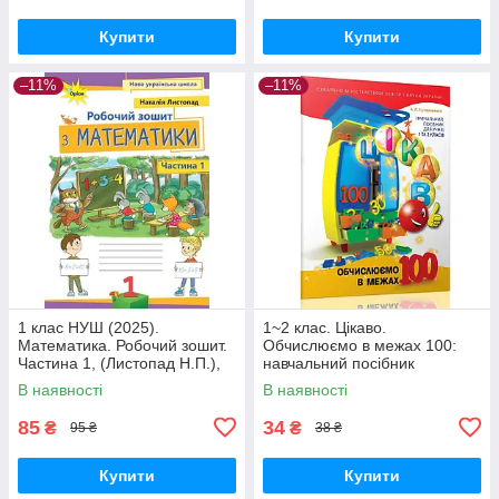
Купити
Купити
–11%
–11%
1 клас НУШ (2025).
1~2 клас. Цікаво.
Математика. Робочий зошит.
Обчислюємо в межах 100:
Частина 1, (Листопад Н.П.),
навчальний посібник
Оріон
(Кучерявенко А.Л.), Час
В наявності
В наявності
майстрів
85
34
₴
₴
95 ₴
38 ₴
Купити
Купити