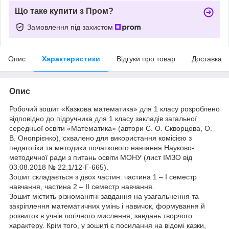
Що таке купити з Пром?
Замовлення під захистом
Опис
Характеристики
Відгуки про товар
Доставка
Опис
Робочий зошит «Казкова математика» для 1 класу розроблено
відповідно до підручника для 1 класу закладів загальної
середньої освіти «Математика» (автори С. О. Скворцова, О.
В. Онопрієнко), схвалено для використання комісією з
педагогіки та методики початкового навчання Науково-
методичної ради з питань освіти МОНУ (лист ІМЗО від
03.08.2018 № 22.1/12-Г-665).
Зошит складається з двох частин: частина 1 – І семестр
навчання, частина 2 – ІІ семестр навчання.
Зошит містить різноманітні завдання на узагальнення та
закріплення математичних умінь і навичок, формування й
розвиток в учнів логічного мислення; завдань творчого
характеру. Крім того, у зошиті є посилання на відомі казки,