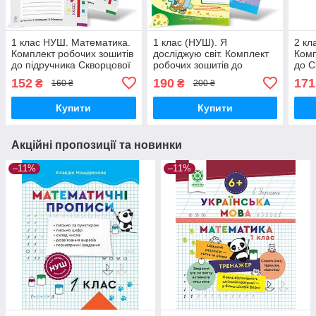
1 клас НУШ. Математика.
1 клас (НУШ). Я
2 кл
Комплект робочих зошитів
досліджую світ. Комплект
Комп
до підручника Скворцової
робочих зошитів до
до С
у 2-х частинах (Бенцал
підручника Волощенко у
част
152
190
171
₴
₴
160 ₴
200 ₴
Наталя Миколаївна),
2-х частинах (Лабащук
О.В.
Богдан
О.), Підручники і
Купити
Купити
Акційні пропозиції та новинки
–11%
–11%