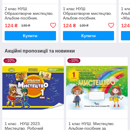
2 клас НУШ.
1 клас НУШ.
1 кл
Образотворче мистецтво.
Образотворче мистецтво.
Альб
Альбом-посібник.
Альбом-посібник.
«Мал
Львівщина. (Кошичка Є.Г.),
Львівщина. (Кошичка Є.Г.),
Обра
124
124
124
₴
₴
130 ₴
130 ₴
Літера
Літера
(Дем
Купити
Купити
Акційні пропозиції та новинки
–10%
–10%
1 клас . НУШ 2023.
1 клас НУШ. Мистецтво.
Мистецтво. Робочий
Альбом-посібник за