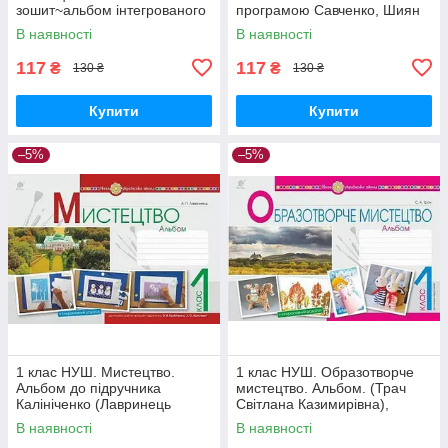
зошит~альбом інтегрованого
програмою Савченко, Шиян
курсу (Масол Л.М.), Генеза
(Аристова Л.С.), Оріон
В наявності
В наявності
117
117
₴
₴
130 ₴
130 ₴
Купити
Купити
–5%
–5%
1 клас НУШ. Мистецтво.
1 клас НУШ. Образотворче
Альбом до підручника
мистецтво. Альбом. (Трач
Калініченко (Лавринець
Світлана Казимирівна),
Анастасія Павлівна), Богдан
Богдан
В наявності
В наявності