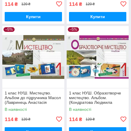
114
114
₴
₴
120 ₴
120 ₴
Купити
Купити
–5%
–5%
1 клас НУШ. Мистецтво.
1 клас НУШ. Образотворче
Альбом до підручника Масол
мистецтво. Альбом.
(Лавринець Анастасія
(Кондратова Людмила
Павлівна), Богдан
Григорівна), Богдан
В наявності
В наявності
114
114
₴
₴
120 ₴
120 ₴