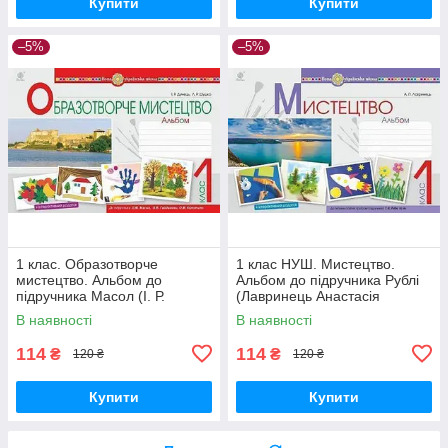
Купити
Купити
–5%
–5%
1 клас. Образотворче
1 клас НУШ. Мистецтво.
мистецтво. Альбом до
Альбом до підручника Рублі
підручника Масол (І. Р.
(Лавринець Анастасія
Дунець, Л. Р. Шушко), Богдан
Павлівна), Богдан
В наявності
В наявності
114
114
₴
₴
120 ₴
120 ₴
Купити
Купити