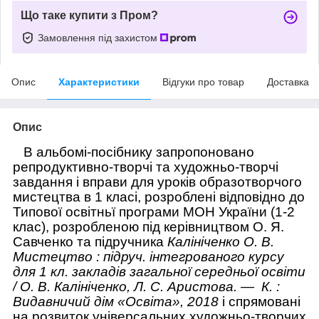
Що таке купити з Пром?
Замовлення під захистом
Опис
Характеристики
Відгуки про товар
Доставка
Опис
В альбомі-посібнику запропоновано
репродуктивно-творчі та художньо-творчі
завдання і вправи для уроків образотворчого
мистецтва в 1 класі, розроблені відповідно до
Типової освітньї програми МОН України (1-2
клас), розробленою під керівництвом О. Я.
Савченко та підручника
Калініченко О. В.
Мистецтво : підруч. інтегрованого курсу
для 1 кл. закладів загальної середньої освіти
/ О. В. Калініченко, Л. С. Аристова. — К. :
Видавничий дім «Освіта», 2018
і спрямовані
на розвиток універсальних художньо-творчих