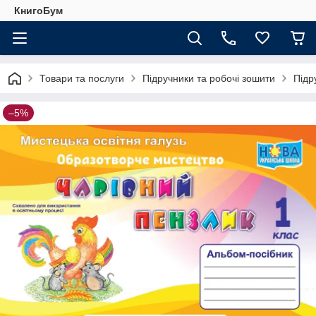
КнигоБум
Товари та послуги
Підручники та робочі зошити
Підр
–5%