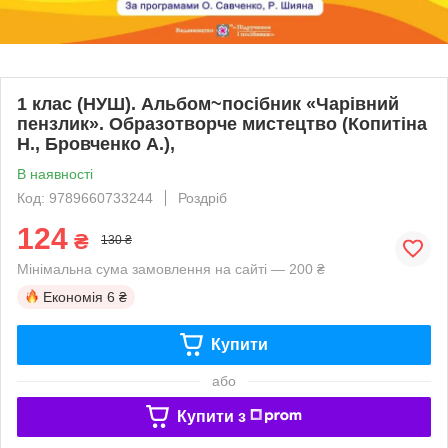
1 клас (НУШ). Альбом~посібник «Чарівний
пензлик». Образотворче мистецтво (Копитіна
Н., Бровченко А.),
В наявності
Код: 9789660733244
Роздріб
124
₴
130 ₴
Мінімальна сума замовлення на сайті — 200 ₴
Економія
6 ₴
Купити
або
Купити з