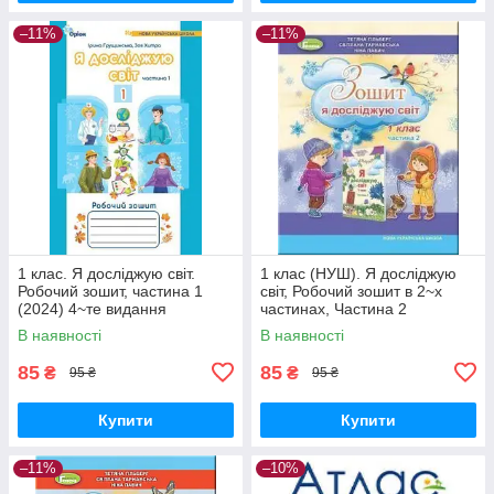
–11%
–11%
1 клас. Я досліджую світ.
1 клас (НУШ). Я досліджую
Робочий зошит, частина 1
світ, Робочий зошит в 2~х
(2024) 4~те видання
частинах, Частина 2
(Грущинська І.В., Хитра З.),
(Гільберг Т., Тарнавська С.,
В наявності
В наявності
Оріон
Павич Н.), Генеза
85
85
₴
₴
95 ₴
95 ₴
Купити
Купити
–11%
–10%