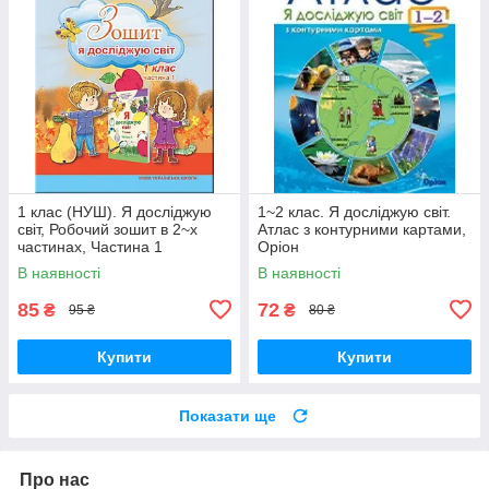
1 клас (НУШ). Я досліджую
1~2 клас. Я досліджую світ.
світ, Робочий зошит в 2~х
Атлас з контурними картами,
частинах, Частина 1
Оріон
(Гільберг Т., Тарнавська С.,
В наявності
В наявності
Павич Н.), Генеза
85
72
₴
₴
95 ₴
80 ₴
Купити
Купити
Показати ще
Про нас