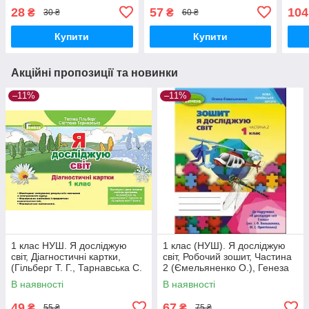
(Назаренко А.А.), Ранок
Гільберг Т.В., 2 частина
Част
28
57
104
₴
₴
30 ₴
60 ₴
(Назаренко А.А.), Ранок
сист
Купити
Купити
Акційні пропозиції та новинки
–11%
–11%
1 клас НУШ. Я досліджую
1 клас (НУШ). Я досліджую
світ, Діагностичні картки,
світ, Робочий зошит, Частина
(Гільберг Т. Г., Тарнавська С.
2 (Ємельяненко О.), Генеза
С.), Генеза
В наявності
В наявності
49
67
₴
₴
55 ₴
75 ₴