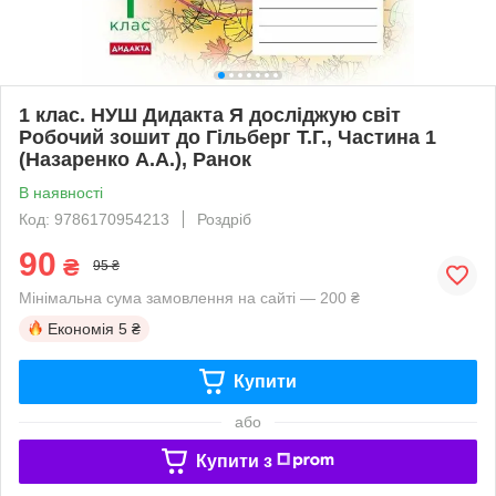
1 клас. НУШ Дидакта Я досліджую світ
Робочий зошит до Гільберг Т.Г., Частина 1
(Назаренко А.А.), Ранок
В наявності
Код: 9786170954213
Роздріб
90
₴
95 ₴
Мінімальна сума замовлення на сайті — 200 ₴
Економія
5 ₴
Купити
або
Купити з