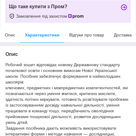
Що таке купити з Пром?
Замовлення під захистом
Опис
Характеристики
Відгуки про товар
Доставка
Опис
Робочий зошит відповідає новому Державному стандарту
початкової освіти і основним вимогам Нової Української
школи. Посібник забезпечує формування в наймолодших
школярів
ключових, предметних і міжпредметних компетентностей, які
позначаються через уміння вчитися, критично мислити,
здатність логічно міркувати, готовність розв’язувати проблеми
із застосовуванням досвіду навчальної діяльності, уміння
працювати в команді тощо; передбачають оволодіння
прийомами пошукової діяльності, розвиток дослідницьких
умінь дітей.
Завдання посібника дають можливість використовувати
інтерактивні форми і методи навчання — дослідницькі,