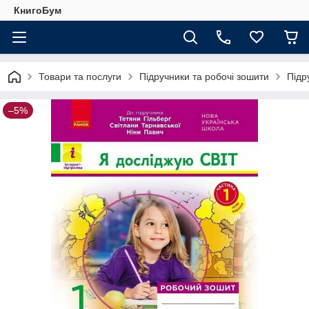
КнигоБум
Товари та послуги
Підручники та робочі зошити
Підр
–5%