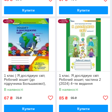
Купити
Купити
–11%
–11%
1 клас | Я досліджую світ,
1 клас. Я досліджую світ.
Робочий зошит (до
Робочий зошит, частина 2
підручника Большакової),
(2024) 4~те видання
Частина 1 , Ємельяненко О. |
(Грущинська І.В., Хитра З.),
В наявності
В наявності
Генеза
Оріон
67
85
₴
₴
75 ₴
95 ₴
Купити
Купити