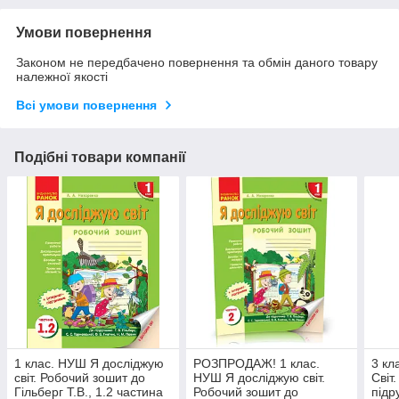
Умови повернення
Законом не передбачено повернення та обмін даного товару
належної якості
Всі умови повернення
Подібні товари компанії
1 клас. НУШ Я досліджую
РОЗПРОДАЖ! 1 клас.
3 кл
світ. Робочий зошит до
НУШ Я досліджую світ.
Світ
Гільберг Т.В., 1.2 частина
Робочий зошит до
підр