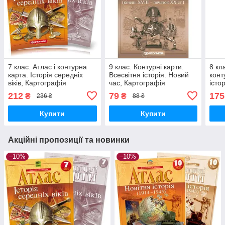
7 клас. Атлас і контурна
9 клас. Контурні карти.
8 кл
карта. Історія середніх
Всесвітня історія. Новий
конт
віків, Картографія
час, Картографія
істор
212
79
175
₴
₴
236 ₴
88 ₴
Купити
Купити
Акційні пропозиції та новинки
–10%
–10%