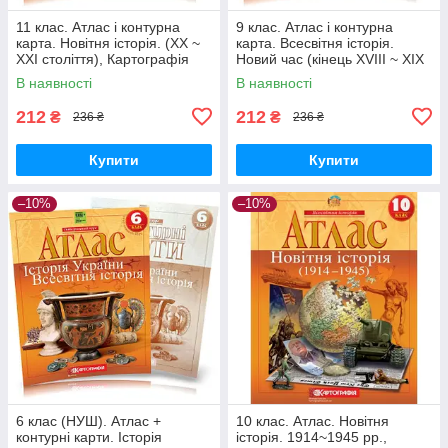
11 клас. Атлас і контурна
9 клас. Атлас і контурна
карта. Новітня історія. (XX ~
карта. Всесвітня історія.
XXI століття), Картографія
Новий час (кінець XVIII ~ XIX
ст.), Картографія
В наявності
В наявності
212
212
₴
₴
236 ₴
236 ₴
Купити
Купити
–10%
–10%
6 клас (НУШ). Атлас +
10 клас. Атлас. Новітня
контурні карти. Історія
історія. 1914~1945 рр.,