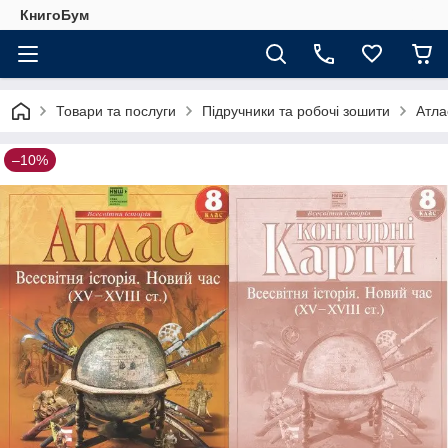
КнигоБум
Товари та послуги
Підручники та робочі зошити
Атла
–10%