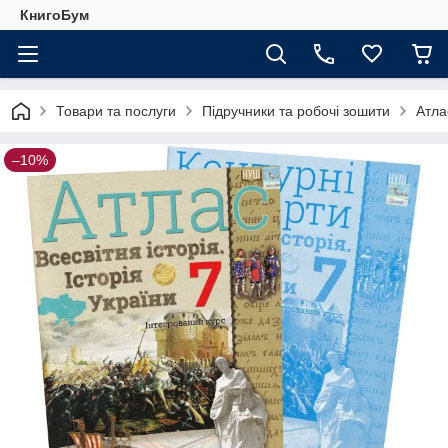
КнигоБум
Товари та послуги
Підручники та робочі зошити
Атла
–10%