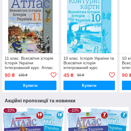
11 клас. Всесвітня історія.
10 клас. Історія України та
10 к
Історія України
Всесвітня історія
Всес
Інтегрований курс. Атлас.
інтегрований курс.
інте
(Щупак І.Я.), Оріон
Контурні карти (Щупак
(Щуп
90
45
90
₴
₴
100 ₴
50 ₴
І.Я.), Оріон
Купити
Купити
Акційні пропозиції та новинки
–10%
–10%