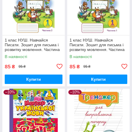
1 клас НУШ. Навчайся
1 клас НУШ. Навчайся
Писати. Зошит для письма і
Писати. Зошит для письма і
розвитку мовлення. Частина
розвитку мовлення. Частина
2. (Пономарьова К.І.), Оріон
1. (Пономарьова К.І.), Оріон
В наявності
В наявності
85
85
₴
₴
95 ₴
95 ₴
Купити
Купити
–10%
–10%