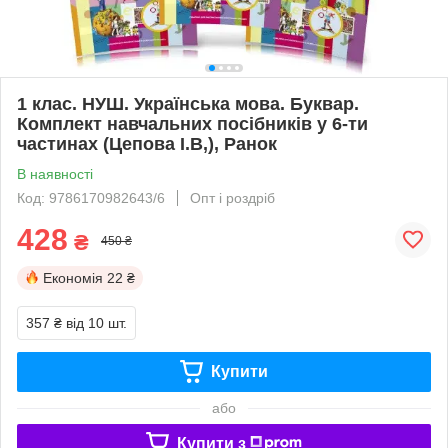
1 клас. НУШ. Українська мова. Буквар.
Комплект навчальних посібників у 6-ти
частинах (Цепова І.В,), Ранок
В наявності
Код: 9786170982643/6
Опт і роздріб
428
₴
450 ₴
Економія
22 ₴
357 ₴
від 10 шт.
Купити
або
Купити з