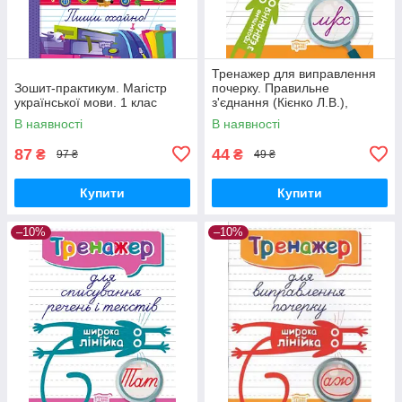
Тренажер для виправлення
Зошит-практикум. Магістр
почерку. Правильне
української мови. 1 клас
з'єднання (Кієнко Л.В.),
Торсинг
В наявності
В наявності
87
44
₴
₴
97 ₴
49 ₴
Купити
Купити
–10%
–10%