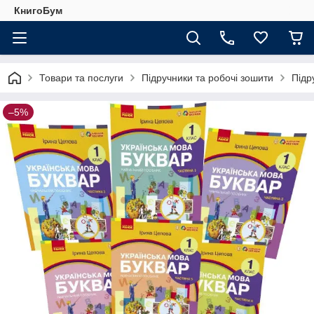
КнигоБум
Товари та послуги
Підручники та робочі зошити
Підр
–5%