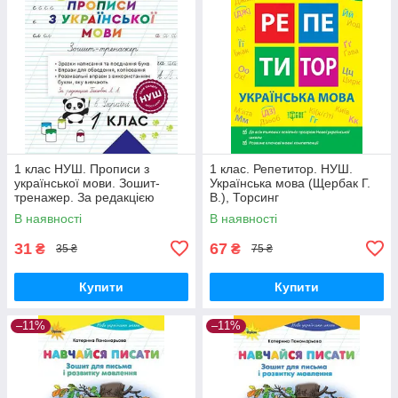
1 клас НУШ. Прописи з
1 клас. Репетитор. НУШ.
української мови. Зошит-
Українська мова (Щербак Г.
тренажер. За редакцією
В.), Торсинг
Гайової Л. А. (Мещерякова
В наявності
В наявності
К.), Весна
31
67
₴
₴
35 ₴
75 ₴
Купити
Купити
–11%
–11%