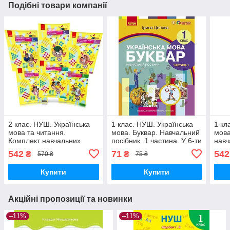
Подібні товари компанії
2 клас. НУШ. Українська
1 клас. НУШ. Українська
1 кл
мова та читання.
мова. Буквар. Навчальний
мова
Комплект навчальних
посібник. 1 частина. У 6-ти
навч
посібників у 6-ти частинах
частинах (Цепова І.В,),
х ча
542
71
542
₴
₴
570 ₴
75 ₴
(Большакова І.О.,
Ранок
І.О.
Ран
Купити
Купити
Акційні пропозиції та новинки
–11%
–11%