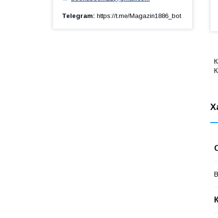
Telegram
https://t.me/Magazin1886_bot
К
К
Х
В