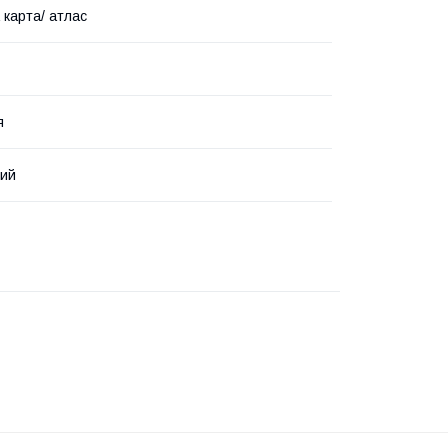
 карта/ атлас
я
кий