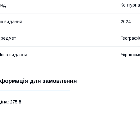
Вид
Контурна
ік видання
2024
Предмет
Географі
ова видання
Українсь
нформація для замовлення
іна:
275 ₴