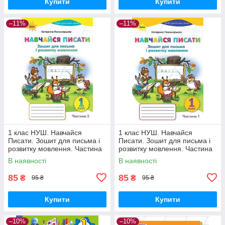
Купити
Купити
–11%
–11%
1 клас НУШ. Навчайся
1 клас НУШ. Навчайся
Писати. Зошит для письма і
Писати. Зошит для письма і
розвитку мовлення. Частина
розвитку мовлення. Частина
2. (Пономарьова К.І.), Оріон
1. (Пономарьова К.І.), Оріон
В наявності
В наявності
85
85
₴
₴
95 ₴
95 ₴
Купити
Купити
–10%
–10%