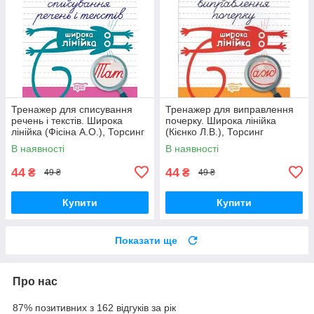
Тренажер для списування
Тренажер для виправлення
речень і текстів. Широка
почерку. Широка лінійка
лінійка (Фісіна А.О.), Торсинг
(Кієнко Л.В.), Торсинг
В наявності
В наявності
44
44
₴
₴
49 ₴
49 ₴
Купити
Купити
Показати ще
Про нас
87% позитивних з 162 відгуків за рік