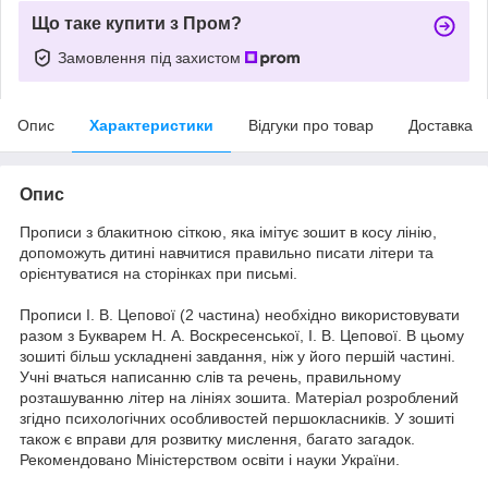
Що таке купити з Пром?
Замовлення під захистом
Опис
Характеристики
Відгуки про товар
Доставка
Опис
Прописи з блакитною сіткою, яка імітує зошит в косу лінію,
допоможуть дитині навчитися правильно писати літери та
орієнтуватися на сторінках при письмі.
Прописи І. В. Цепової (2 частина) необхідно використовувати
разом з Букварем Н. А. Воскресенської, І. В. Цепової. В цьому
зошиті більш ускладнені завдання, ніж у його першій частині.
Учні вчаться написанню слів та речень, правильному
розташуванню літер на лініях зошита. Матеріал розроблений
згідно психологічних особливостей першокласників. У зошиті
також є вправи для розвитку мислення, багато загадок.
Рекомендовано Міністерством освіти і науки України.