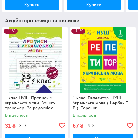
Купити
Купити
Акційні пропозиції та новинки
–11%
–11%
1 клас НУШ. Прописи з
1 клас. Репетитор. НУШ.
української мови. Зошит-
Українська мова (Щербак Г.
тренажер. За редакцією
В.), Торсинг
Гайової Л. А. (Мещерякова
В наявності
В наявності
К.), Весна
31
67
₴
₴
35 ₴
75 ₴