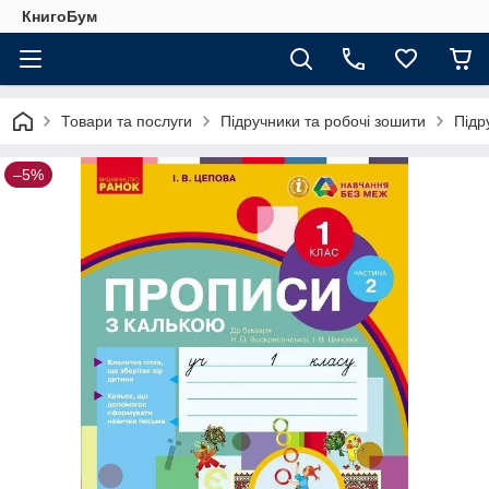
КнигоБум
Товари та послуги
Підручники та робочі зошити
Підр
–5%