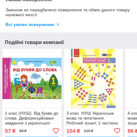
Законом не передбачено повернення та обмін даного товару
належної якості
Всі умови повернення
Подібні товари компанії
1 клас (НУШ). Від букви до
3 клас. НУШ Українська
4 кл
слова. Диференційовані
мова та чититання.
мова
завдання з української
Робочий зошит, 1 частина
зоши
мови. Частина 2 (Крав'яна
(І. О. Большакова, М. С.
підр
57
104
86
₴
₴
60 ₴
110 ₴
Н., Сапун
Пристінська), Ранок
О. В