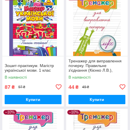
Тренажер для виправлення
Зошит-практикум. Магістр
почерку. Правильне
української мови. 1 клас
з'єднання (Кієнко Л.В.),
Торсинг
В наявності
В наявності
87
44
₴
₴
97 ₴
49 ₴
Купити
Купити
–10%
–10%