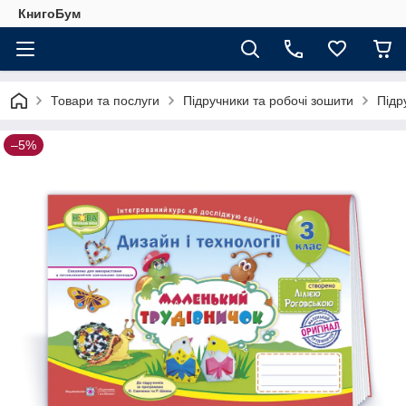
КнигоБум
Товари та послуги
Підручники та робочі зошити
Підр
–5%