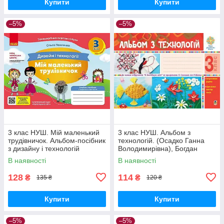
Купити
Купити
–5%
–5%
3 клас НУШ. Мій маленький
3 клас НУШ. Альбом з
трудівничок. Альбом-посібник
технологій. (Осадко Ганна
з дизайну і технологій
Володимирівна), Богдан
(Павленко О.), Ранок
В наявності
В наявності
128
114
₴
₴
135 ₴
120 ₴
Купити
Купити
–5%
–5%