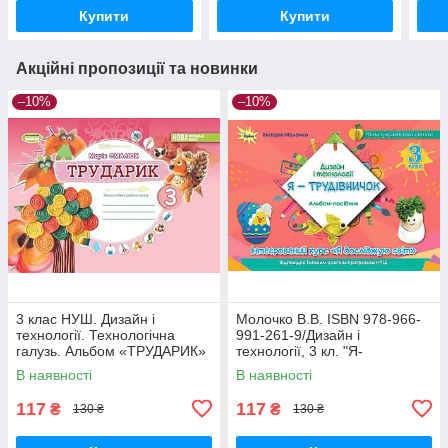
Н.),
Н.),
Купити
Купити
Акційні пропозиції та новинки
–10%
–10%
3 клас НУШ. Дизайн і
Молочко В.В. ISBN 978-966-
технології. Технологічна
991-261-9/Дизайн і
галузь. Альбом «ТРУДАРИК»
технології, 3 кл. "Я-
(Смалюх М.П.), Генеза
Трудівничок"
В наявності
В наявності
117
117
₴
₴
130 ₴
130 ₴