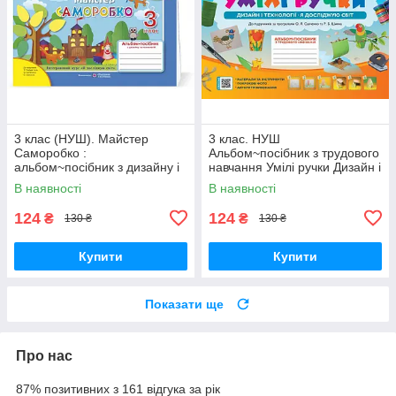
3 клас (НУШ). Майстер
3 клас. НУШ
Саморобко :
Альбом~посібник з трудового
альбом~посібник з дизайну і
навчання Умілі ручки Дизайн і
технологій (Бровченко А.,
технології Я досліджую світ
В наявності
В наявності
Копитіна Н.),
(А. А.
124
124
₴
₴
130 ₴
130 ₴
Купити
Купити
Показати ще
Про нас
87% позитивних з 161 відгука за рік