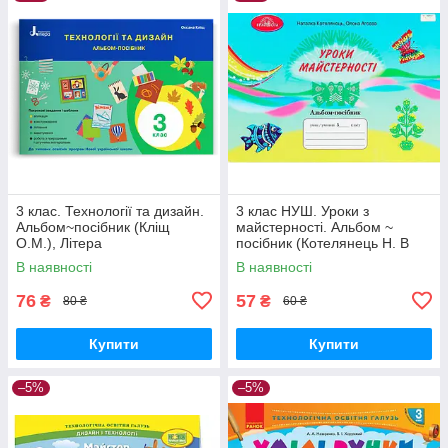
3 клас. Технології та дизайн.
3 клас НУШ. Уроки з
Альбом~посібник (Кліщ
майстерності. Альбом ~
О.М.), Літера
посібник (Котелянець Н. В
,Агєєва О. В., ), Грамота
В наявності
В наявності
76
57
₴
₴
80 ₴
60 ₴
Купити
Купити
–5%
–5%