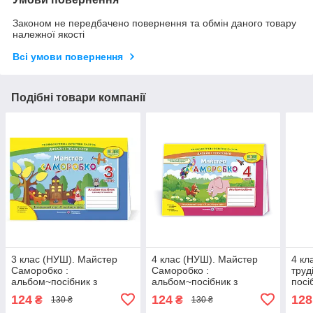
Законом не передбачено повернення та обмін даного товару
належної якості
Всі умови повернення
Подібні товари компанії
3 клас (НУШ). Майстер
4 клас (НУШ). Майстер
4 кл
Саморобко :
Саморобко :
труд
альбом~посібник з
альбом~посібник з
посі
дизайну і технологій
дизайну і технологій
техн
124
124
128
₴
₴
130 ₴
130 ₴
(Бровченко А., Копитіна
(Бровченко А., Копитіна
Підр