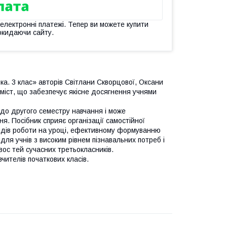
 електронні платежі. Тепер ви можете купити
окидаючи сайту.
а. 3 клас» авторів Світлани Скворцової, Оксани
зміст, що забезпечує якісне досягнення учнями
 до другого семестру навчання і може
я. Посібник сприяє організації самостійної
 видів роботи на уроці, ефективному формуванню
для учнів з високим рівнем пізнавальних потреб і
ос тей сучасних третьокласників.
вчителів початкових класів.