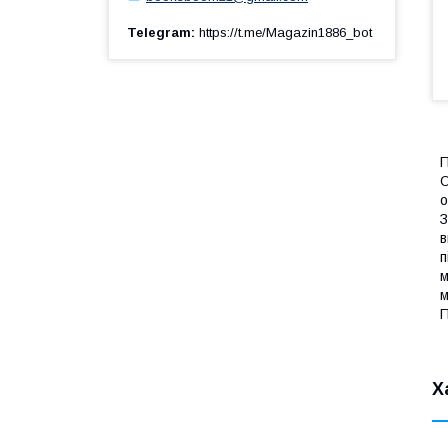
Telegram
https://t.me/Magazin1886_bot
П
О
о
З
в
п
м
м
П
Х