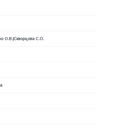
ко О.В.|Скворцова С.О.
ка