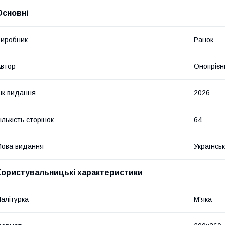
Основні
иробник
Ранок
втор
Онопрієн
ік видання
2026
ількість сторінок
64
ова видання
Українсь
Користувальницькі характеристики
алітурка
М'яка