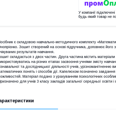
У компанії підключені
будь-який товар не п
осібник є складовою навчально-методичного комплекту «Математик
нопрієнко. Зошит створений на основі підручника, доповнює його 
чікуваних результатів навчання.
ошит складається з двох частин. Друга частина містить матеріали
икористовуватись на різних етапах засвоєння учнями змісту навчанн
ізнавальної та дослідницької діяльності учнів, урізноманітненню
атематичних понять і способів дії. Капелюхом позначено завдання 
ожливостей. Матеріал подано з урахуванням психологічних особлив
ризначено для учнів 3 класу закладів загальної середньої освіти і 
арактеристики