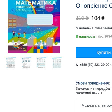
Онопрієнко О
104 ₴
110 ₴
Мінімальна сума замов
В наявності
Код:
9786
Купити
+380 (50) 221-29-09
Законом не передбач
належної якості