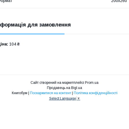
Формат
200х260
нформація для замовлення
іна:
104 ₴
Сайт створений на маркетплейсі
Prom.ua
Продавець на Bigl.ua
Книгобум |
Поскаржитися на контент
|
Політика конфіденційності
Select Language
▼