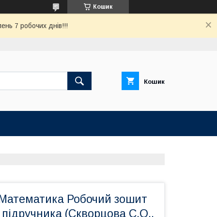
Кошик
ень 7 робочих днів!!!
Кошик
 Математика Робочий зошит
 підручника (Скворцова С.О.,