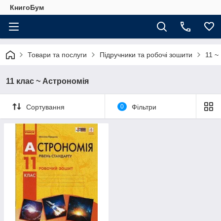
КнигоБум
Товари та послуги
Підручники та робочі зошити
11 ~
11 клас ~ Астрономія
Сортування
0
Фільтри