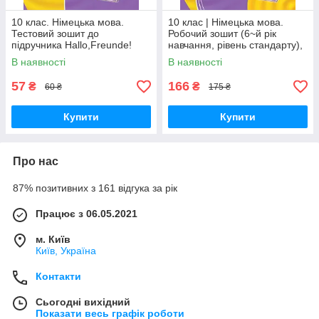
10 клас. Німецька мова.
10 клас | Німецька мова.
Тестовий зошит до
Робочий зошит (6~й рік
підручника Hallo,Freunde!
навчання, рівень стандарту),
Рівень стандарту Нова
Сотникова | Ранок
В наявності
В наявності
програма (Сотнікова С.І.,
Гоголєва
57
166
₴
₴
60 ₴
175 ₴
Купити
Купити
Про нас
87% позитивних з 161 відгука за рік
Працює з 06.05.2021
м. Київ
Київ, Україна
Контакти
Сьогодні вихідний
Показати весь графік роботи