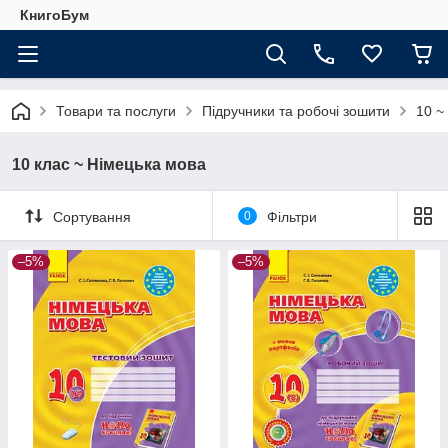
КнигоБум
Товари та послуги
Підручники та робочі зошити
10 ~
10 клас ~ Німецька мова
Сортування
0
Фільтри
–5%
–5%