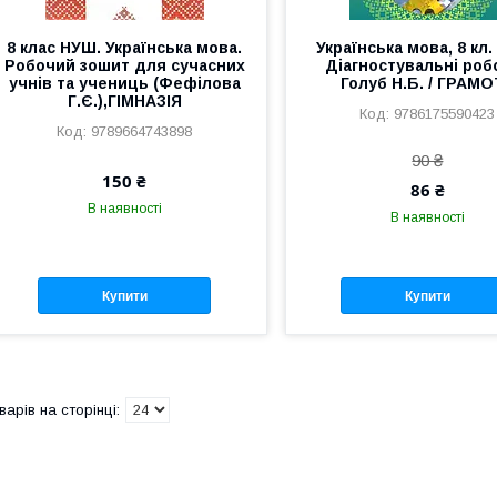
8 клас НУШ. Українська мова.
Українська мова, 8 кл
Робочий зошит для сучасних
Діагностувальні робо
учнів та учениць (Фефілова
Голуб Н.Б. / ГРАМ
Г.Є.),ГІМНАЗІЯ
9786175590423
9789664743898
90 ₴
150 ₴
86 ₴
В наявності
В наявності
Купити
Купити