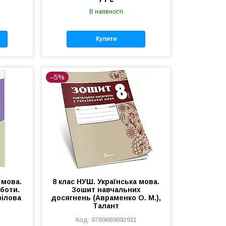
В наявності
Купити
–5%
 мова.
8 клас НУШ. Українська мова.
оботи.
Зошит навчальних
філова
досягнень (Авраменко О. М.),
Талант
9789669892911