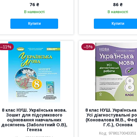
76 ₴
86 ₴
В наявності
В наявності
Купити
Купити
–11%
–5%
8 клас НУШ. Українська мова.
8 клас НУШ. Українська
Зошит для підсумкового
Усі діагностувальні р
оцінювання навчальних
(Коновалова М.В., Фе
досягнень (Заболотний О.В),
Г.Є.), Основа
Генеза
9786170043351