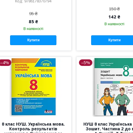
9786178370794
150 ₴
95 ₴
142 ₴
85 ₴
В наявності
В наявності
Купити
Купити
–4%
–5%
8 клас НУШ. Українська мова.
НУШ 8 клас Українська
Контроль результатів
Зошит. Частина 2 до 