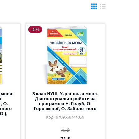
–5%
 мова:
8 клас НУШ. Українська мова.
а
Діагностувальні роботи за
, О.
програмою Н. Голуб, О.
тного
Горошкіної; О. Заболотного
О.),
9789660744059
75 ₴
71 ₴