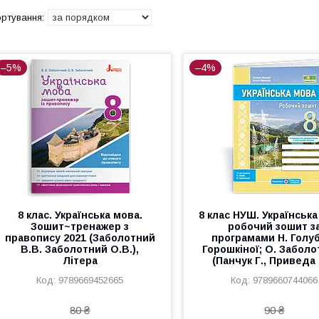
–5%
–4%
8 клас. Українська мова.
8 клас НУШ. Українська
Зошит~тренажер з
робочий зошит з
правопису 2021 (Заболотний
програмами Н. Голуб
В.В. Заболотний О.В.),
Горошкіної; О. Заболо
Літера
(Панчук Г., Приведа 
9789669452665
9789660744066
80 ₴
90 ₴