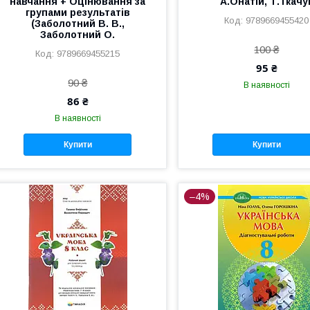
навчання + Оцінювання за
А.Онатій, Т.Ткачу
групами результатів
9789669455420
(Заболотний В. В.,
Заболотний О.
100 ₴
9789669455215
95 ₴
90 ₴
В наявності
86 ₴
В наявності
Купити
Купити
–4%