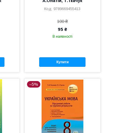
к
А.Онатій, Т.Ткачук
9789669455413
100 ₴
95 ₴
В наявності
Купити
–5%