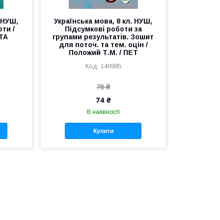
. НУШ,
Українська мова, 8 кл. НУШ,
ти /
Підсумкові роботи за
ОТА
групами результатів. Зошит
для поточ. та тем. оцін /
Положий Т.М. / ПЕТ
140995
78 ₴
74 ₴
В наявності
Купити