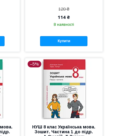
120 ₴
114 ₴
В наявності
Купити
–5%
 мова.
НУШ 8 клас Українська мова.
підр.
Зошит. Частина 1 до підр.