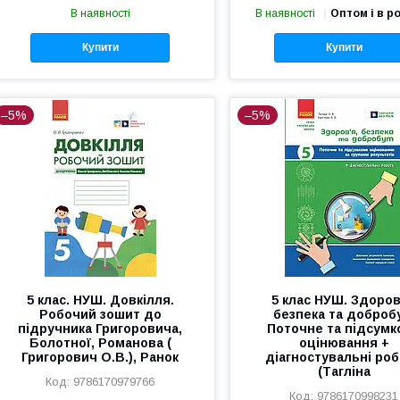
В наявності
В наявності
Оптом і в р
Купити
Купити
–5%
–5%
5 клас. НУШ. Довкілля.
5 клас НУШ. Здоров
Робочий зошит до
безпека та доброб
підручника Григоровича,
Поточне та підсумк
Болотної, Романова (
оцінювання +
Григорович О.В.), Ранок
діагностувальні ро
(Тагліна
9786170979766
9786170998231