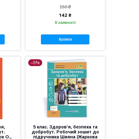
150 ₴
142 ₴
В наявності
Купити
–5%
вя,
5 клас. Здоров’я, безпека та
ут.
добробут. Робочий зошит до
к О.,
підручника Шияна (Жаркова