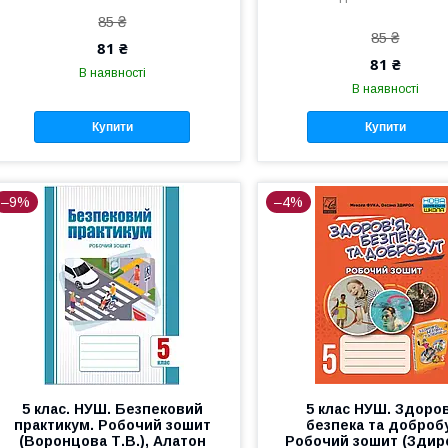
85 ₴
85 ₴
81 ₴
81 ₴
В наявності
В наявності
Купити
Купити
–9%
–4%
5 клас. НУШ. Безпековий
5 клас НУШ. Здоро
практикум. Робочий зошит
безпека та доброб
(Воронцова Т.В.), Алатон
Робочий зошит (Здиро