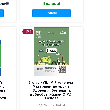
оздріб
В наявності
Купити
–5%
'я,
5 клас НУШ. Мій конспект.
ут.
Матеріали до уроків.
ове
Здоров'я, безпека та
добробут (Жадан О.М.) ,
боти
Основа
9786170041043