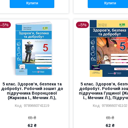
Купити
Купити
–5%
–5%
5 клас. Здоров’я, безпека та
5 клас. Здоров’я, безп
добробут. Робочий зошит до
добробут. Робочий зо
підручника Воронцової
підручника Гущиної (Ж
(Жаркова І., Мечник Л.),
І., Мечник Л.), Підру
9789660741119
9789660741102
65 ₴
65 ₴
62 ₴
62 ₴