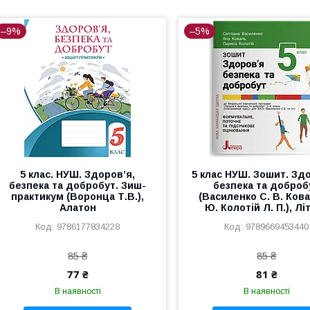
–9%
–5%
5 клас. НУШ. Здоров’я,
5 клас НУШ. Зошит. Здо
безпека та добробут. Зиш-
безпека та доброб
практикум (Воронца Т.В.),
(Василенко С. В. Кова
Алатон
Ю. Колотій Л. П.), Лі
9786177834228
9789669453440
85 ₴
85 ₴
77 ₴
81 ₴
В наявності
В наявності