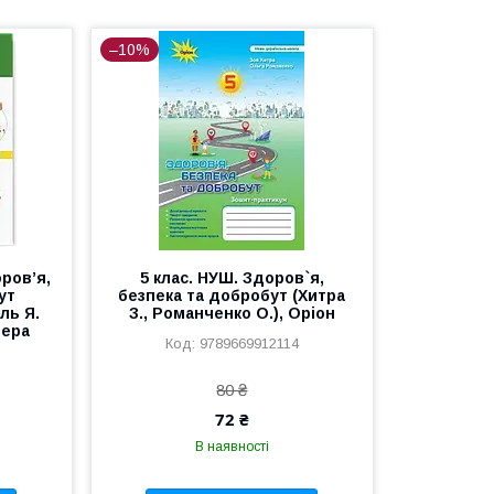
–10%
ров’я,
5 клас. НУШ. Здоров`я,
ут
безпека та добробут (Хитра
ль Я.
З., Романченко О.), Оріон
тера
9789669912114
80 ₴
72 ₴
В наявності