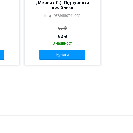
І., Мечник Л.), Підручники і
посібники
9789660741065
65 ₴
62 ₴
В наявності
Купити