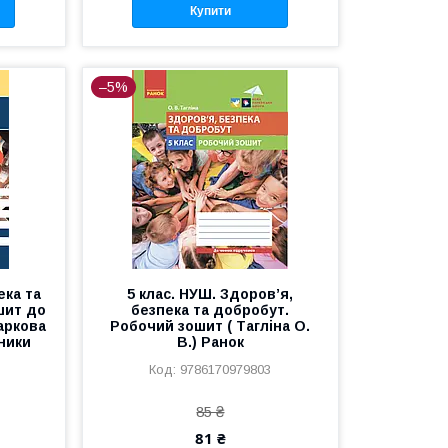
Купити
–5%
ека та
5 клас. НУШ. Здоров’я,
шит до
безпека та добробут.
аркова
Робочий зошит ( Тагліна О.
чники
В.) Ранок
9786170979803
85 ₴
81 ₴