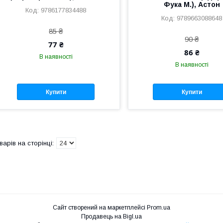
Фука М.), Астон
9786177834488
9789663088648
85 ₴
90 ₴
77 ₴
86 ₴
В наявності
В наявності
Купити
Купити
Сайт створений на маркетплейсі
Prom.ua
Продавець на Bigl.ua